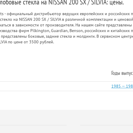
лобовые стекла на NISSAN 200 SX / SILVIA: цены.
rts - официальный дистрибьютор ведущих европейских и российских п
текло на NISSAN 200 SX / SILVIA в различной комплектации и ценовой
чаться в зависимости от производителя. На нашем сайте представлены
роизводства фирм Pilkington, Guardian, Benson, российских и китайски
же представлены боковые, задние стекла и молдинги. В сервисном цен
ILVIA по цене от 3500 рублей.
Годы выпус
1985 — 19