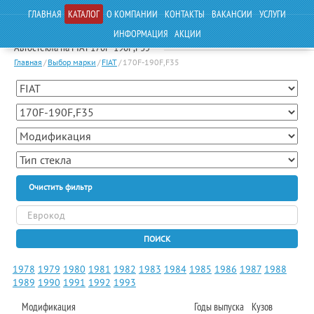
ГЛАВНАЯ
КАТАЛОГ
О КОМПАНИИ
КОНТАКТЫ
ВАКАНСИИ
УСЛУГИ
ИНФОРМАЦИЯ
АКЦИИ
Автостекла на FIAT 170F-190F,F35
Главная
/
Выбор марки
/
FIAT
/
170F-190F,F35
Очистить фильтр
ПОИСК
1978
1979
1980
1981
1982
1983
1984
1985
1986
1987
1988
1989
1990
1991
1992
1993
Модификация
Годы выпуска
Кузов