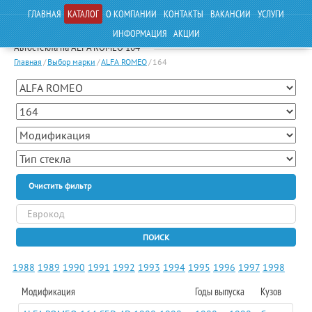
ГЛАВНАЯ
КАТАЛОГ
О КОМПАНИИ
КОНТАКТЫ
ВАКАНСИИ
УСЛУГИ
ИНФОРМАЦИЯ
АКЦИИ
Автостекла на ALFA ROMEO 164
Главная
/
Выбор марки
/
ALFA ROMEO
/
164
Очистить фильтр
ПОИСК
1988
1989
1990
1991
1992
1993
1994
1995
1996
1997
1998
Модификация
Годы выпуска
Кузов