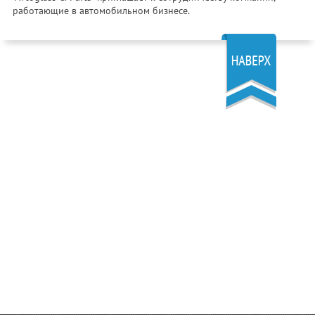
работающие в автомобильном бизнесе.