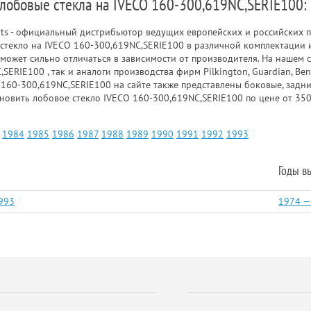
 лобовые стекла на IVECO 160-300,619NC,SERIE100:
rts - официальный дистрибьютор ведущих европейских и российских п
стекло на IVECO 160-300,619NC,SERIE100 в различной комплектации и
может сильно отличаться в зависимости от производителя. На нашем 
SERIE100 , так и аналоги производства фирм Pilkington, Guardian, B
 160-300,619NC,SERIE100 на сайте также представлены боковые, задни
новить лобовое стекло IVECO 160-300,619NC,SERIE100 по цене от 350
1984
1985
1986
1987
1988
1989
1990
1991
1992
1993
Годы в
993
1974 —