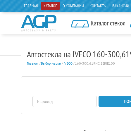
ГЛАВНАЯ
КАТАЛОГ
О КОМПАНИИ
КОНТАКТЫ
ВАКАНСИИ
Каталог стекол
Автостекла на IVECO 160-300,6
Главная
/
Выбор марки
/
IVECO
/
160-300,619NC,SERIE100
ПО