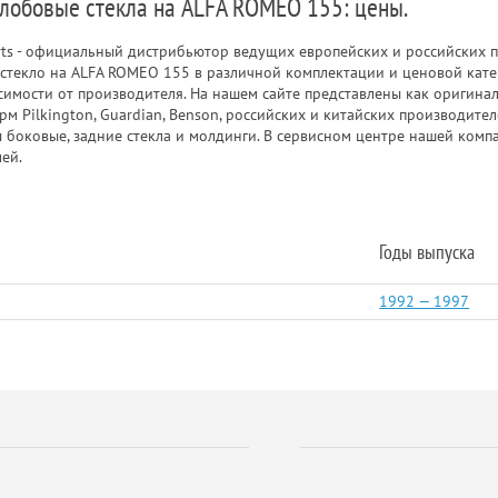
 лобовые стекла на ALFA ROMEO 155: цены.
rts - официальный дистрибьютор ведущих европейских и российских п
стекло на ALFA ROMEO 155 в различной комплектации и ценовой кате
исимости от производителя. На нашем сайте представлены как оригина
рм Pilkington, Guardian, Benson, российских и китайских производит
ы боковые, задние стекла и молдинги. В сервисном центре нашей ком
ей.
Годы выпуска
1992 — 1997