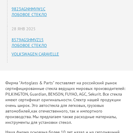
9823AGNHMVW1C
ЛОБОВОЕ СТЕКЛО
28 ЯНВ 2025
8579AGSHMVZ15
ЛОБОВОЕ СТЕКЛО
VOLKSWAGEN CARAVELLE
Фирма "Avtoglass & Parts" поставляет на российский рынок
сертифицированные стекла ведущих мировых производителей:
PILKINGTON, Guardian, BENSON, FUYAO, AGC, Sekurit. Все стекла
имеют сертификат оригинальности. Спектр нашей продукции
очень широк. Это автостекла для легковых, грузовых
автомобилей,как отечественного, так и импортного
производства. Мы предлагаем также расходные материалы,
инструменты для установки стекол.
Наша фирма основана более 10 лет назад и на сегодняшний