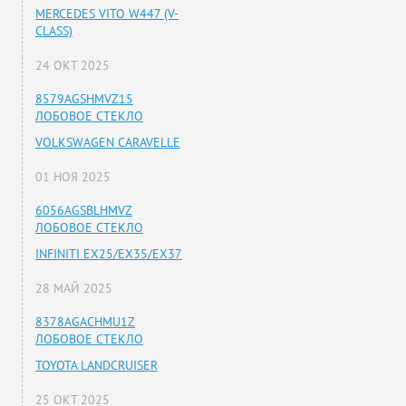
MERCEDES VITO W447 (V-
CLASS)
24 ОКТ 2025
8579AGSHMVZ15
ЛОБОВОЕ СТЕКЛО
VOLKSWAGEN CARAVELLE
01 НОЯ 2025
6056AGSBLHMVZ
ЛОБОВОЕ СТЕКЛО
INFINITI EX25/EX35/EX37
28 МАЙ 2025
8378AGACHMU1Z
ЛОБОВОЕ СТЕКЛО
TOYOTA LANDCRUISER
25 ОКТ 2025