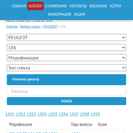
ГЛАВНАЯ
КАТАЛОГ
О КОМПАНИИ
КОНТАКТЫ
ВАКАНСИИ
УСЛУГИ
ИНФОРМАЦИЯ
АКЦИИ
Автостекла на PEUGEOT 106
Главная
/
Выбор марки
/
PEUGEOT
/
106
Очистить фильтр
ПОИСК
1991
1992
1993
1994
1995
1996
1997
1998
1999
Модификация
Годы выпуска
Кузов