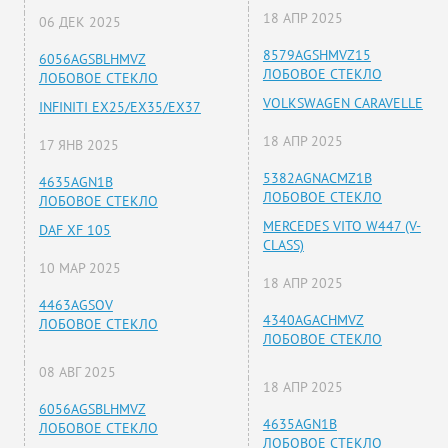
18 АПР 2025
06 ДЕК 2025
8579AGSHMVZ15
6056AGSBLHMVZ
ЛОБОВОЕ СТЕКЛО
ЛОБОВОЕ СТЕКЛО
VOLKSWAGEN CARAVELLE
INFINITI EX25/EX35/EX37
18 АПР 2025
17 ЯНВ 2025
5382AGNACMZ1B
4635AGN1B
ЛОБОВОЕ СТЕКЛО
ЛОБОВОЕ СТЕКЛО
MERCEDES VITO W447 (V-
DAF XF 105
CLASS)
10 МАР 2025
18 АПР 2025
4463AGSOV
4340AGACHMVZ
ЛОБОВОЕ СТЕКЛО
ЛОБОВОЕ СТЕКЛО
08 АВГ 2025
18 АПР 2025
6056AGSBLHMVZ
4635AGN1B
ЛОБОВОЕ СТЕКЛО
ЛОБОВОЕ СТЕКЛО