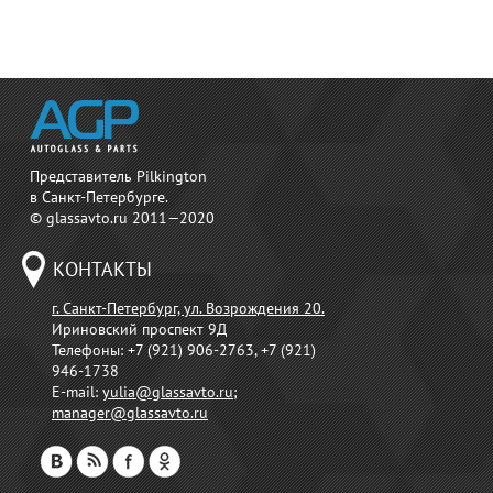
Представитель Pilkington
в Санкт-Петербурге.
© glassavto.ru 2011—2020
КОНТАКТЫ
г. Санкт-Петербург, ул. Возрождения 20.
Ириновский проспект 9Д
Телефоны:
+7 (921) 906-2763, +7 (921)
946-1738
E-mail:
yulia@glassavto.ru
;
manager@glassavto.ru