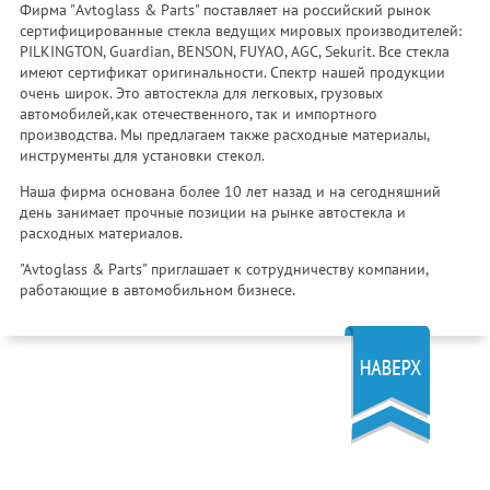
Фирма "Avtoglass & Parts" поставляет на российский рынок
сертифицированные стекла ведущих мировых производителей:
PILKINGTON, Guardian, BENSON, FUYAO, AGC, Sekurit. Все стекла
имеют сертификат оригинальности. Спектр нашей продукции
очень широк. Это автостекла для легковых, грузовых
автомобилей,как отечественного, так и импортного
производства. Мы предлагаем также расходные материалы,
инструменты для установки стекол.
Наша фирма основана более 10 лет назад и на сегодняшний
день занимает прочные позиции на рынке автостекла и
расходных материалов.
"Avtoglass & Parts" приглашает к сотрудничеству компании,
работающие в автомобильном бизнесе.