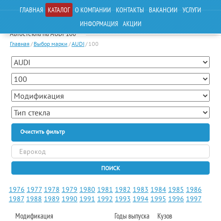
ГЛАВНАЯ
КАТАЛОГ
О КОМПАНИИ
КОНТАКТЫ
ВАКАНСИИ
УСЛУГИ
ИНФОРМАЦИЯ
АКЦИИ
Автостекла на AUDI 100
Главная
/
Выбор марки
/
AUDI
/
100
Очистить фильтр
ПОИСК
1976
1977
1978
1979
1980
1981
1982
1983
1984
1985
1986
1987
1988
1989
1990
1991
1992
1993
1994
1995
1996
1997
Модификация
Годы выпуска
Кузов