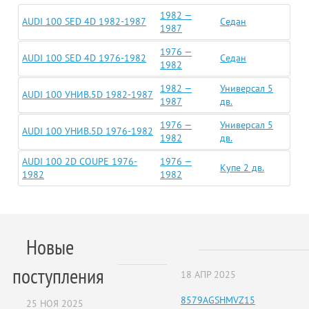
1982 —
AUDI 100 SED 4D 1982-1987
Седан
1987
1976 —
AUDI 100 SED 4D 1976-1982
Седан
1982
1982 —
Универсал 5
AUDI 100 УНИВ.5D 1982-1987
1987
дв.
1976 —
Универсал 5
AUDI 100 УНИВ.5D 1976-1982
1982
дв.
AUDI 100 2D COUPE 1976-
1976 —
Купе 2 дв.
1982
1982
Новые
поступления
18 АПР 2025
8579AGSHMVZ15
25 НОЯ 2025