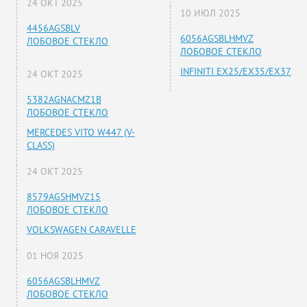
24 ОКТ 2025
10 ИЮЛ 2025
4456AGSBLV
6056AGSBLHMVZ
ЛОБОВОЕ СТЕКЛО
ЛОБОВОЕ СТЕКЛО
INFINITI EX25/EX35/EX37
24 ОКТ 2025
5382AGNACMZ1B
ЛОБОВОЕ СТЕКЛО
MERCEDES VITO W447 (V-
CLASS)
24 ОКТ 2025
8579AGSHMVZ15
ЛОБОВОЕ СТЕКЛО
VOLKSWAGEN CARAVELLE
01 НОЯ 2025
6056AGSBLHMVZ
ЛОБОВОЕ СТЕКЛО