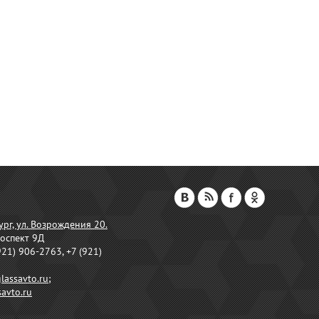
ург, ул. Возрождения 20.
оспект 9Д
921) 906-2763, +7 (921)
lassavto.ru
;
avto.ru