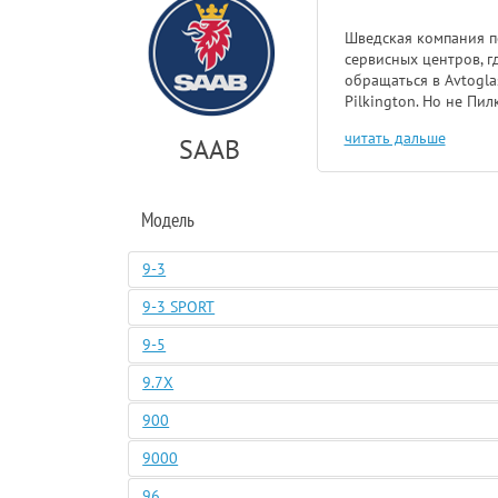
Шведская компания по
сервисных центров, г
обращаться в Avtogla
Pilkington. Но не Пи
читать дальше
SAAB
Модель
9-3
9-3 SPORT
9-5
9.7X
900
9000
96,