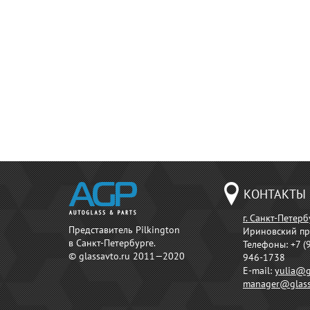
КОНТАКТЫ
г. Санкт-Петерб
Представитель Pilkington
Ириновский пр
в Санкт-Петербурге.
Телефоны:
+7 (
© glassavto.ru 2011—2020
946-1738
E-mail:
yulia@g
manager@glass