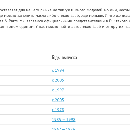
ставляет для нашего рынка не так уж и много моделей, но они, нес
де можно заменить масло либо стекло Saab, еще меньше. И что же дела
ss & Parts. Мы являемся официальными представителями в РФ такого и
лкингтоном единым. У нас можно найти автостекло Saab и от других из
Годы выпуска
c 1994
c 2005
c 1997
c 2005
c 1978
1985 — 1998
1967 — 1976