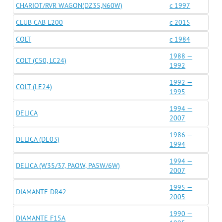
CHARIOT/RVR WAGON(DZ35,N60W)
c 1997
CLUB CAB L200
c 2015
COLT
c 1984
1988 —
COLT (C50, LC24)
1992
1992 —
COLT (LE24)
1995
1994 —
DELICA
2007
1986 —
DELICA (DE03)
1994
1994 —
DELICA (W35/37, PAOW, PA5W/6W)
2007
1995 —
DIAMANTE DR42
2005
1990 —
DIAMANTE F15A