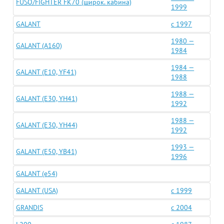
FUSO/FIGHTER FK70 (широк. кабина)
1999
GALANT
c 1997
1980 —
GALANT (A160)
1984
1984 —
GALANT (E10, YF41)
1988
1988 —
GALANT (E30, YH41)
1992
1988 —
GALANT (E30, YH44)
1992
1993 —
GALANT (E50, YB41)
1996
GALANT (e54)
GALANT (USA)
c 1999
GRANDIS
c 2004