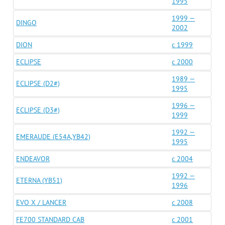
1995
1999 —
DINGO
2002
DION
c 1999
ECLIPSE
c 2000
1989 —
ECLIPSE (D2#)
1995
1996 —
ECLIPSE (D3#)
1999
1992 —
EMERAUDE (E54A,YB42)
1995
ENDEAVOR
c 2004
1992 —
ETERNA (YB51)
1996
EVO X / LANCER
c 2008
FE700 STANDARD CAB
c 2001