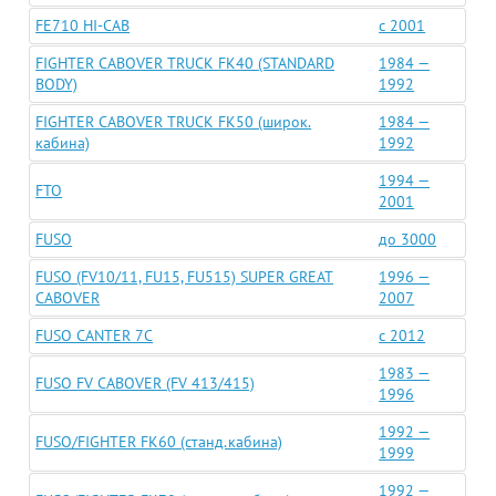
FE710 HI-CAB
c 2001
FIGHTER CABOVER TRUCK FK40 (STANDARD
1984 —
BODY)
1992
FIGHTER CABOVER TRUCK FK50 (широк.
1984 —
кабина)
1992
1994 —
FTO
2001
FUSO
до 3000
FUSO (FV10/11, FU15, FU515) SUPER GREAT
1996 —
CABOVER
2007
FUSO CANTER 7C
c 2012
1983 —
FUSO FV CABOVER (FV 413/415)
1996
1992 —
FUSO/FIGHTER FK60 (станд.кабина)
1999
1992 —