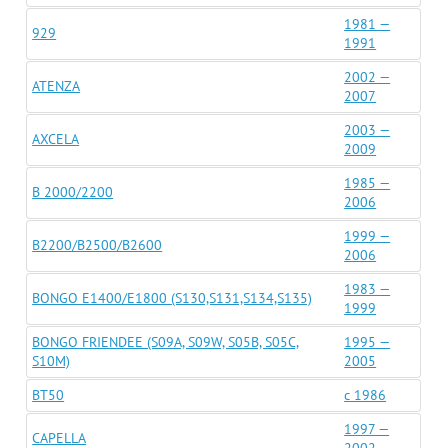
1981 —
929
1991
2002 —
ATENZA
2007
2003 —
AXCELA
2009
1985 —
B 2000/2200
2006
1999 —
B2200/B2500/B2600
2006
1983 —
BONGO E1400/E1800 (S130,S131,S134,S135)
1999
BONGO FRIENDEE (S09A, S09W, S05B, S05C,
1995 —
S10M)
2005
BT50
c 1986
1997 —
CAPELLA