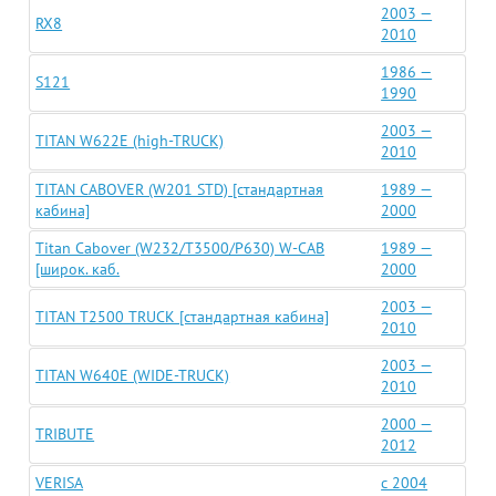
2003 —
RX8
2010
1986 —
S121
1990
2003 —
TITAN W622E (high-TRUCK)
2010
TITAN CABOVER (W201 STD) [стандартная
1989 —
кабина]
2000
Titan Cabover (W232/T3500/P630) W-CAB
1989 —
[широк. каб.
2000
2003 —
TITAN T2500 TRUCK [стандартная кабина]
2010
2003 —
TITAN W640E (WIDE-TRUCK)
2010
2000 —
TRIBUTE
2012
VERISA
c 2004