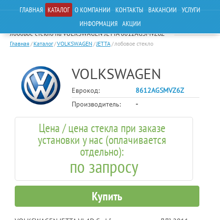
ГЛАВНАЯ
КАТАЛОГ
О КОМПАНИИ
КОНТАКТЫ
ВАКАНСИИ
УСЛУГИ
ИНФОРМАЦИЯ
АКЦИИ
лобовое стекло на VOLKSWAGEN JETTA 8612AGSMVZ6Z
Главная
/
Каталог
/
VOLKSWAGEN
/
JETTA
/
лобовое стекло
VOLKSWAGEN
Еврокод:
8612AGSMVZ6Z
Производитель:
-
Цена / цена стекла при заказе
установки у нас (оплачивается
отдельно):
по запросу
Купить