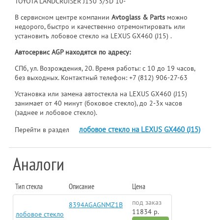
TOYOTA LANDCRUISER J150 3/5D 10-
В сервисном центре компании
Avtoglass & Parts
можно
недорого, быстро и качественно отремонтировать или
установить лобовое стекло на LEXUS GX460 (J15) .
Автосервис AGP находятся по адресу:
СПб, ул. Возрождения, 20. Время работы: с 10 до 19 часов,
без выходных. Контактный телефон:
+7 (812) 906-27-63
Установка или замена автостекла на LEXUS GX460 (J15)
занимает от 40 минут (боковое стекло), до 2-3х часов
(заднее и лобовое стекло).
лобовое стекло на LEXUS GX460 (J15)
Перейти в раздел
Аналоги
Тип стекла
Описание
Цена
под заказ
8394AGAGNMZ1B
11834 р.
лобовое стекло