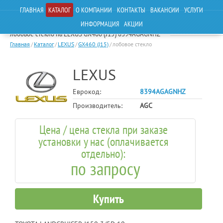
ГЛАВНАЯ
КАТАЛОГ
О КОМПАНИИ
КОНТАКТЫ
ВАКАНСИИ
УСЛУГИ
ИНФОРМАЦИЯ
АКЦИИ
лобовое стекло на LEXUS GX460 (J15) 8394AGAGNHZ
Главная
/
Каталог
/
LEXUS
/
GX460 (J15)
/
лобовое стекло
LEXUS
Еврокод:
8394AGAGNHZ
Производитель:
AGC
Цена / цена стекла при заказе
установки у нас (оплачивается
отдельно):
по запросу
Купить