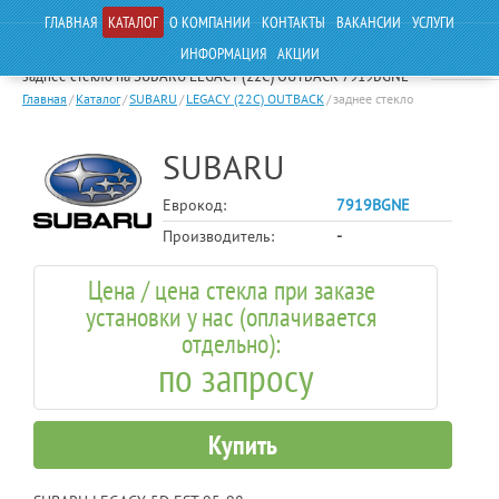
ГЛАВНАЯ
КАТАЛОГ
О КОМПАНИИ
КОНТАКТЫ
ВАКАНСИИ
УСЛУГИ
ИНФОРМАЦИЯ
АКЦИИ
заднее стекло на SUBARU LEGACY (22C) OUTBACK 7919BGNE
Главная
/
Каталог
/
SUBARU
/
LEGACY (22C) OUTBACK
/
заднее стекло
SUBARU
Еврокод:
7919BGNE
Производитель:
-
Цена / цена стекла при заказе
установки у нас (оплачивается
отдельно):
по запросу
Купить