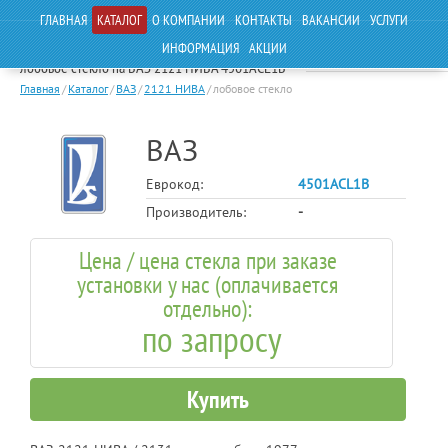
ГЛАВНАЯ
КАТАЛОГ
О КОМПАНИИ
КОНТАКТЫ
ВАКАНСИИ
УСЛУГИ
ИНФОРМАЦИЯ
АКЦИИ
лобовое стекло на ВАЗ 2121 НИВА 4501ACL1B
Главная
/
Каталог
/
ВАЗ
/
2121 НИВА
/
лобовое стекло
ВАЗ
Еврокод:
4501ACL1B
Производитель:
-
Цена / цена стекла при заказе
установки у нас (оплачивается
отдельно):
по запросу
Купить