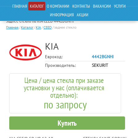
ГЛАВНАЯ
КАТАЛОГ
О КОМПАНИИ
КОНТАКТЫ
ВАКАНСИИ
УСЛУГИ
ИНФОРМАЦИЯ
АКЦИИ
заднее стекло на KIA CEED 4442BGNHI
Главная
/
Каталог
/
KIA
/
CEED
/
заднее стекло
KIA
Еврокод:
4442BGNHI
Производитель:
SEKURIT
Цена / цена стекла при заказе
установки у нас (оплачивается
отдельно):
по запросу
Купить