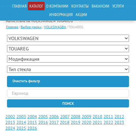
ГЛАВНАЯ
КАТАЛОГ
О КОМПАНИИ
КОНТАКТЫ
ВАКАНСИИ
УСЛУГИ
ИНФОРМАЦИЯ
АКЦИИ
Автостекла на VOLKSWAGEN TOUAREG
Главная
/
Выбор марки
/
VOLKSWAGEN
/
TOUAREG
Очистить фильтр
ПОИСК
2002
2003
2004
2005
2006
2007
2008
2009
2010
2011
2012
2013
2014
2015
2016
2017
2018
2019
2020
2021
2022
2023
2024
2025
2026