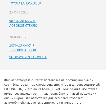
TOYOTA LANDCRUISER
25 ОКТ 2025
9823AGNHMVW1C
ЛОБОВОЕ СТЕКЛО
28 ЯНВ 2025
8579AGSHMVZ15
ЛОБОВОЕ СТЕКЛО
VOLKSWAGEN CARAVELLE
Фирма "Avtoglass & Parts" поставляет на российский рынок
сертифицированные стекла ведущих мировых производителей:
PILKINGTON, Guardian, BENSON, FUYAO, AGC, Sekurit. Все стекла
имеют сертификат оригинальности. Спектр нашей продукции
очень широк. Это автостекла для легковых, грузовых
автомобилей,как отечественного, так и импортного