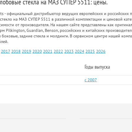
 лобовые стекла на МАЗ СУПЕР 5511: цены.
rts - официальный дистрибьютор ведущих европейских и российских п
стекло на МАЗ СУПЕР 5511 в различной комплектации и ценовой кате
исимости от производителя. На нашем сайте представлены как оригина
рм Pilkington, Guardian, Benson, российских и китайских производит
ы боковые, задние стекла и молдинги. В сервисном центре нашей ком
блей.
2017
2018
2019
2020
2021
2022
2023
2024
2025
2026
Годы выпуска
c 2007