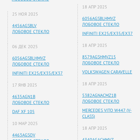
18 АПР 2025
25 НОЯ 2025
6056AGSBLHMVZ
ЛОБОВОЕ СТЕКЛО
4456AGSBLV
ЛОБОВОЕ СТЕКЛО
INFINITI EX25/EX35/EX37
18 АПР 2025
06 ДЕК 2025
8579AGSHMVZ15
6056AGSBLHMVZ
ЛОБОВОЕ СТЕКЛО
ЛОБОВОЕ СТЕКЛО
VOLKSWAGEN CARAVELLE
INFINITI EX25/EX35/EX37
18 АПР 2025
17 ЯНВ 2025
5382AGNACMZ1B
4635AGN1B
ЛОБОВОЕ СТЕКЛО
ЛОБОВОЕ СТЕКЛО
MERCEDES VITO W447 (V-
DAF XF 105
CLASS)
10 МАР 2025
18 АПР 2025
4463AGSOV
4340AGACHMVZ