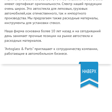
имеют сертификат оригинальности. Спектр нашей продукции
очень широк. Это автостекла для легковых, грузовых
автомобилей,как отечественного, так и импортного
производства. Мы предлагаем также расходные материалы,
инструменты для установки стекол.
Наша фирма основана более 10 лет назад и на сегодняшний
день занимает прочные позиции на рынке автостекла и
расходных материалов.
"Avtoglass & Parts" приглашает к сотрудничеству компании,
работающие в автомобильном бизнесе.