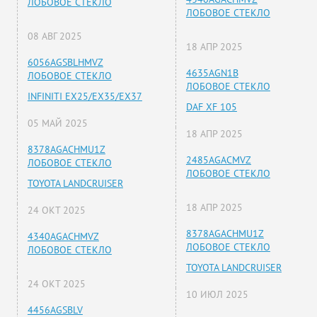
ЛОБОВОЕ СТЕКЛО
ЛОБОВОЕ СТЕКЛО
08 АВГ 2025
18 АПР 2025
6056AGSBLHMVZ
4635AGN1B
ЛОБОВОЕ СТЕКЛО
ЛОБОВОЕ СТЕКЛО
INFINITI EX25/EX35/EX37
DAF XF 105
05 МАЙ 2025
18 АПР 2025
8378AGACHMU1Z
2485AGACMVZ
ЛОБОВОЕ СТЕКЛО
ЛОБОВОЕ СТЕКЛО
TOYOTA LANDCRUISER
18 АПР 2025
24 ОКТ 2025
8378AGACHMU1Z
4340AGACHMVZ
ЛОБОВОЕ СТЕКЛО
ЛОБОВОЕ СТЕКЛО
TOYOTA LANDCRUISER
24 ОКТ 2025
10 ИЮЛ 2025
4456AGSBLV