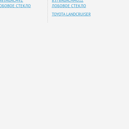
485AGACMVZ
8378AGACHMU1Z
ОБОВОЕ СТЕКЛО
ЛОБОВОЕ СТЕКЛО
TOYOTA LANDCRUISER